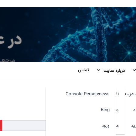
تماس
درباره سایت
هزینه
آئین نامه
Console Persetvnews
کنیم. شاید جستجو بتواند کمک کند.
ه
وبمیل
Bing
ید
ورود
مدیر سایت