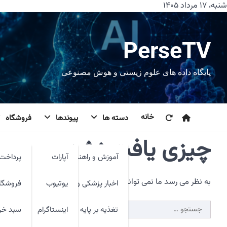
رش
شنبه، ۱۷ مرداد ۱۴۰۵
ه
حتوا
PerseTV
پایگاه داده های علوم زیستی و هوش مصنوعی
خانه
دسته ها
پیوندها
فروشگاه
چیزی یافت نشد.
آموزش و راهنما
آپارات
پرداخت 
به نظر می رسد ما نمی توانیم آنچه شما به دنبال آن هستید را پیدا 
اخبار پزشکی و فنآوری
یوتیوب
فروشگا
جستجو
تغذیه بر پایه شواهد
اینستاگرام
سبد خر
برای: