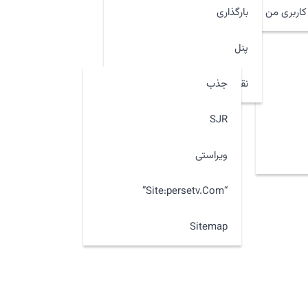
اربری من
بارگذاری
پنل
جذب
نقشه سایت
SJR
ویراستی
“site:persetv.com”
Sitemap