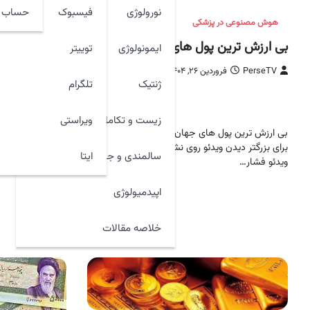
نورولوژی
فیسبوک
حساب ک
هوش مصنوعی در پزشکی
عمومی
بی ارزش ترین پول های جهان
کفش های ترلا
ایمونولوژی
توییتر
PerseTV
فروردین ۲۶, ۱۴۰۴
PerseTV
دی ۸,
ژنتیک
تلگرام
119 ازنخست
زیست و تکامل
ویراستی
بی ارزش ترین پول های جهان در پنجاه سال اخیر
برای بزرگتر دیدن ویدئو روی نشانه چهارگوشه پایین
است. او در جشنوار
ایتا
سالمندی و جوان سازی
ویدئو فشار…
نوجوانان به‌خاطر 
اپیدمیولوژی
خلاصه مقالات