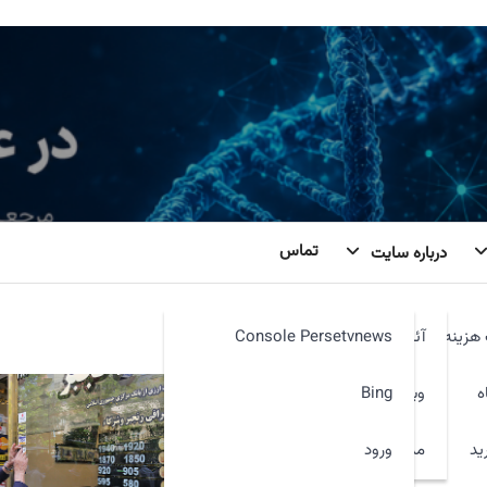
تماس
درباره سایت
هزینه
آئین نامه
Console Persetvnews
ه
وبمیل
Bing
ید
ورود
مدیر سایت