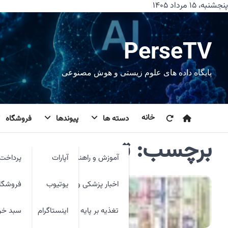
رش
پنجشنبه، ۱۵ مرداد ۱۴۰۵
ه
حتوا
PerseTV
پایگاه داده های علوم زیستی و هوش مصنوعی
خانه
دسته ها
پیوندها
فروشگاه
برچسب:
تومن
آموزش و راهنما
آپارات
پرداخت 
اخبار پزشکی و فنآوری
یوتیوب
فروشگا
تغذیه بر پایه شواهد
اینستاگرام
سبد خر