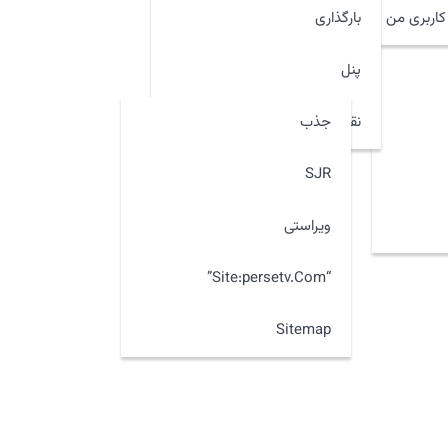
اربری من
بارگذاری
پنل
جذب
نقشه سایت
SJR
ویراستی
“site:persetv.com”
Sitemap