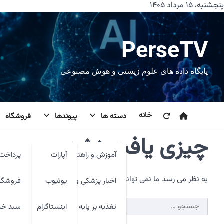
رش
پنجشنبه، ۱۵ مرداد ۱۴۰۵
ه
حتوا
PerseTV
پایگاه داده های علوم زیستی و هوش مصنوعی
خانه
دسته ها
پیوندها
فروشگاه
چیزی یافت نشد.
آموزش و راهنما
آپارات
پرداخت 
به نظر می رسد ما نمی توانیم آنچه شما به دنبال آن هستید را پیدا 
اخبار پزشکی و فنآوری
یوتیوب
فروشگا
جستجو
تغذیه بر پایه شواهد
اینستاگرام
سبد خر
برای: