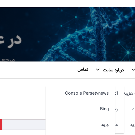
تماس
درباره سایت
هزینه
آئین نامه
Console Persetvnews
کنیم. شاید جستجو بتواند کمک کند.
ه
وبمیل
Bing
ید
ورود
مدیر سایت