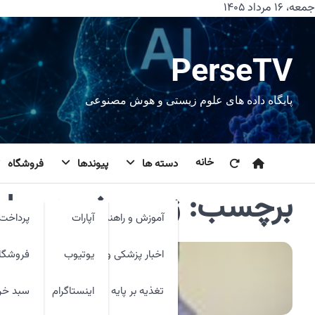
رش
جمعه، ۱۶ مرداد ۱۴۰۵
ه
حتوا
PerseTV
پایگاه داده های علوم زیستی و هوش مصنوعی
خانه
دسته ها
پیوندها
فروشگاه
برچسب:
زمین خوردن بای
آموزش و راهنما
آپارات
پرداخت 
اخبار پزشکی و فنآوری
یوتیوب
فروشگا
تغذیه بر پایه شواهد
اینستاگرام
سبد خر