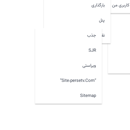
اربری من
بارگذاری
پنل
جذب
نقشه سایت
SJR
ویراستی
“site:persetv.com”
Sitemap