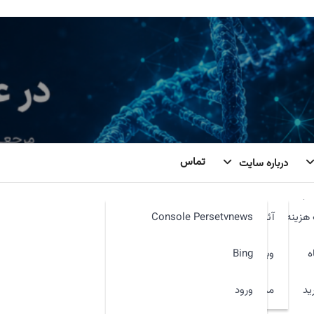
تماس
درباره سایت
دن
هزینه
آئین نامه
Console Persetvnews
ه
وبمیل
Bing
ید
ورود
مدیر سایت