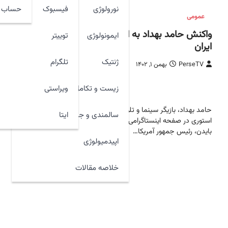
نورولوژی
فیسبوک
حساب ک
عمومی
واکنش حامد بهداد به اهانت بایدن به
ایمونولوژی
توییتر
ایران
ژنتیک
تلگرام
PerseTV
بهمن ۱, ۱۴۰۲
11 ازنخست
زیست و تکامل
ویراستی
حامد بهداد، بازیگر سینما و تلویزیون با انتشار
ایتا
سالمندی و جوان سازی
استوری در صفحه اینستاگرامی خود به اهانت جو
بایدن، رئیس جمهور آمریکا…
اپیدمیولوژی
خلاصه مقالات