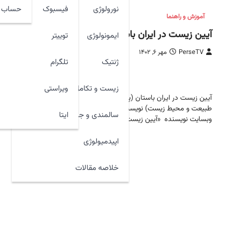
نورولوژی
فیسبوک
حساب ک
آموزش و راهنما
آیین زیست در ایران باستان
ایمونولوژی
توییتر
PerseTV
مهر ۶, ۱۴۰۲
ژنتیک
تلگرام
30 ازنخست
زیست و تکامل
ویراستی
آیین زیست در ایران باستان (پژوهشی درباره‌ی
طبیعت و محیط‌ زیست) نویسنده : رضا رضایی
ایتا
سالمندی و جوان سازی
وبسایت نویسنده «آیین زیست در…
اپیدمیولوژی
خلاصه مقالات