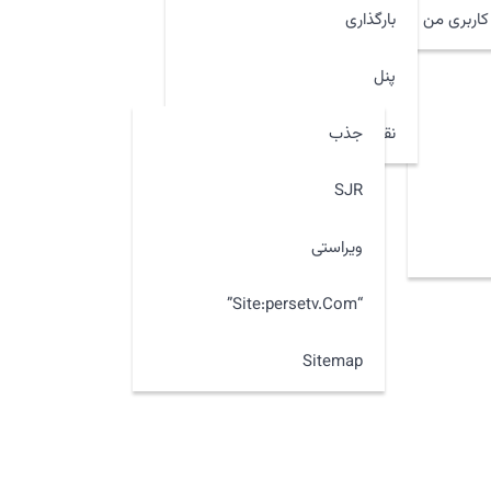
اربری من
بارگذاری
پنل
جذب
نقشه سایت
SJR
ویراستی
“site:persetv.com”
Sitemap