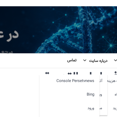
تماس
درباره سایت
 إيران القديمة
هزینه
آئین نامه
Console Persetvnews
ه
وبمیل
Bing
ید
ورود
مدیر سایت