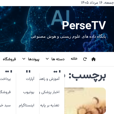
رش
جمعه، ۱۶ مرداد ۱۴۰۵
ه
حتوا
PerseTV
پایگاه داده های علوم زیستی و هوش مصنوعی
خانه
دسته ها
پیوندها
فروشگاه
برچسب:
طقوس الحياة في
آموزش و راهنما
آپارات
پرداخت 
اخبار پزشکی و فنآوری
یوتیوب
فروشگا
تغذیه بر پایه شواهد
اینستاگرام
سبد خر