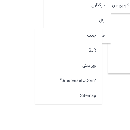
اربری من
بارگذاری
پنل
جذب
نقشه سایت
SJR
ویراستی
“site:persetv.com”
Sitemap