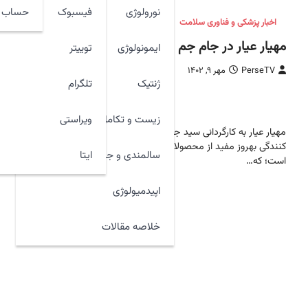
نورولوژی
فیسبوک
حساب ک
اخبار پزشکی و فناوری سلامت
مهیار عیار در جام جم
ایمونولوژی
توییتر
PerseTV
مهر ۹, ۱۴۰۲
ژنتیک
تلگرام
21 ازنخست
زیست و تکامل
ویراستی
مهیار عیار به کارگردانی سید جمال سید حاتمی و تهیه
کنندگی بهروز مفید از محصولات جدید سیما فیلم
ایتا
سالمندی و جوان سازی
است؛ که…
اپیدمیولوژی
خلاصه مقالات