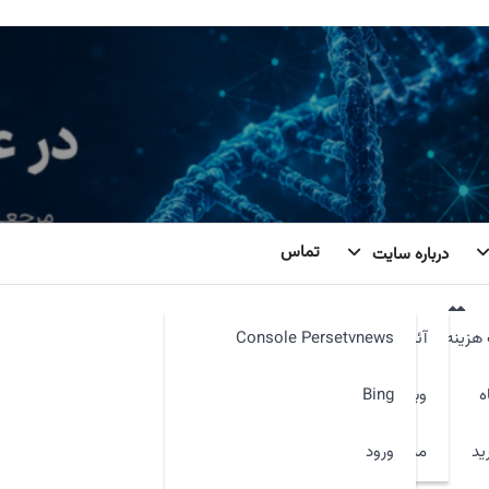
تماس
درباره سایت
ه تی وی
هزینه
آئین نامه
Console Persetvnews
ه
وبمیل
Bing
ید
ورود
مدیر سایت