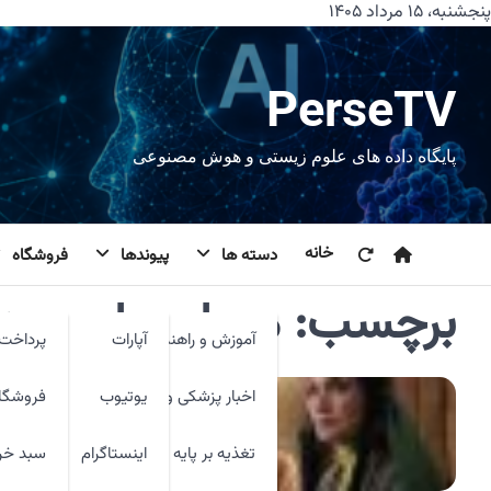
رش
پنجشنبه، ۱۵ مرداد ۱۴۰۵
ه
حتوا
PerseTV
پایگاه داده های علوم زیستی و هوش مصنوعی
خانه
دسته ها
پیوندها
فروشگاه
برچسب:
مهیار عیار،پرس
آموزش و راهنما
آپارات
پرداخت 
اخبار پزشکی و فنآوری
یوتیوب
فروشگا
تغذیه بر پایه شواهد
اینستاگرام
سبد خر