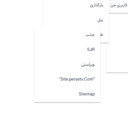
اربری من
بارگذاری
پنل
جذب
نقشه سایت
SJR
ویراستی
“site:persetv.com”
Sitemap