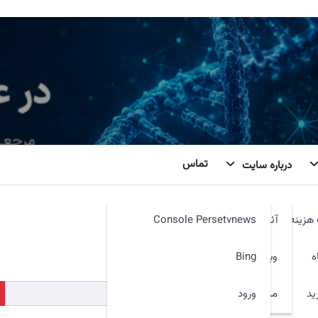
تماس
درباره سایت
هزینه
آئین نامه
Console Persetvnews
کنیم. شاید جستجو بتواند کمک کند.
ه
وبمیل
Bing
ید
ورود
مدیر سایت