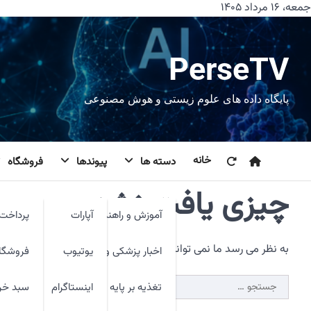
رش
جمعه، ۱۶ مرداد ۱۴۰۵
ه
حتوا
PerseTV
پایگاه داده های علوم زیستی و هوش مصنوعی
خانه
دسته ها
پیوندها
فروشگاه
چیزی یافت نشد.
آموزش و راهنما
آپارات
پرداخت 
به نظر می رسد ما نمی توانیم آنچه شما به دنبال آن هستید را پیدا 
اخبار پزشکی و فنآوری
یوتیوب
فروشگا
جستجو
تغذیه بر پایه شواهد
اینستاگرام
سبد خر
برای: