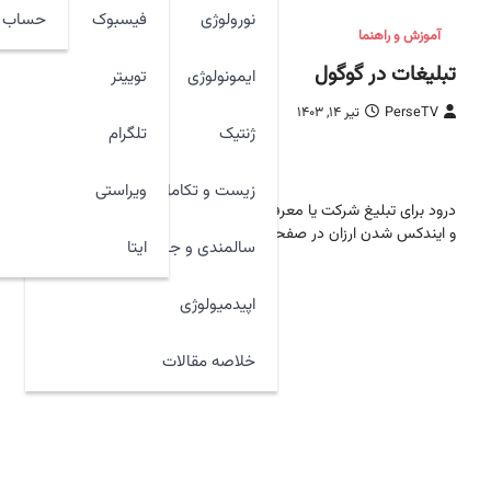
نورولوژی
فیسبوک
حساب ک
آموزش و راهنما
تبلیغات در گوگول
ایمونولوژی
توییتر
PerseTV
تیر ۱۴, ۱۴۰۳
ژنتیک
تلگرام
460 ازنخست
زیست و تکامل
ویراستی
درود برای تبلیغ شرکت یا معرفی کالا و خدمات خود
و ایندکس شدن ارزان در صفحات اول گوگل با مدیر…
ایتا
سالمندی و جوان سازی
اپیدمیولوژی
خلاصه مقالات