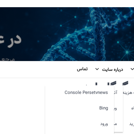
تماس
درباره سایت
گوگل ادز
هزینه
آئین نامه
Console Persetvnews
ه
وبمیل
Bing
ید
ورود
مدیر سایت