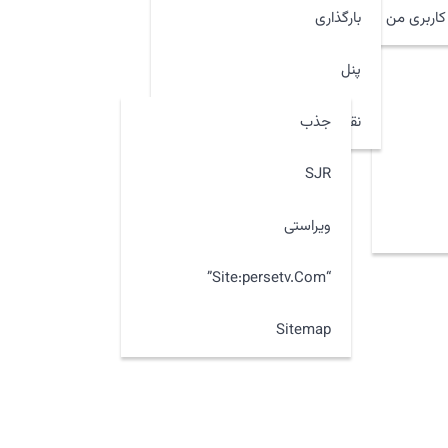
اربری من
بارگذاری
پنل
جذب
نقشه سایت
SJR
ویراستی
“site:persetv.com”
Sitemap