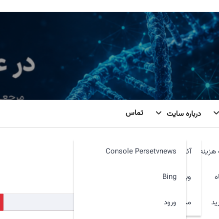
تماس
درباره سایت
هزینه
آئین نامه
Console Persetvnews
کنیم. شاید جستجو بتواند کمک کند.
ه
وبمیل
Bing
ید
ورود
مدیر سایت