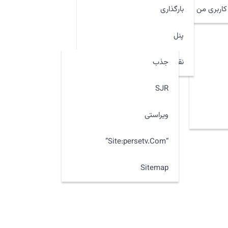
اربری من
بارگذاری
پنل
جذب
نقشه سایت
SJR
ویراستی
“site:persetv.com”
Sitemap