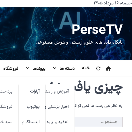
رش
جمعه، ۱۶ مرداد ۱۴۰۵
ه
حتوا
PerseTV
پایگاه داده های علوم زیستی و هوش مصنوعی
خانه
دسته ها
پیوندها
فروشگاه
چیزی یافت نشد.
آموزش و راهنما
آپارات
پرداخت 
به نظر می رسد ما نمی توانیم آنچه شما به دنبال آن هستید را پیدا 
اخبار پزشکی و فنآوری
یوتیوب
فروشگا
جستجو
تغذیه بر پایه شواهد
اینستاگرام
سبد خر
برای: