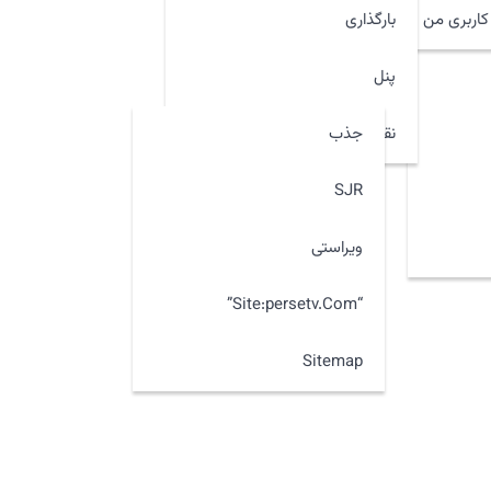
اربری من
بارگذاری
پنل
جذب
نقشه سایت
SJR
ویراستی
“site:persetv.com”
Sitemap