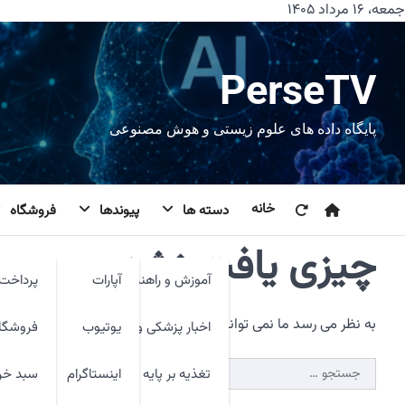
رش
جمعه، ۱۶ مرداد ۱۴۰۵
ه
حتوا
PerseTV
پایگاه داده های علوم زیستی و هوش مصنوعی
خانه
دسته ها
پیوندها
فروشگاه
چیزی یافت نشد.
آموزش و راهنما
آپارات
پرداخت 
به نظر می رسد ما نمی توانیم آنچه شما به دنبال آن هستید را پیدا 
اخبار پزشکی و فنآوری
یوتیوب
فروشگا
جستجو
تغذیه بر پایه شواهد
اینستاگرام
سبد خر
برای: