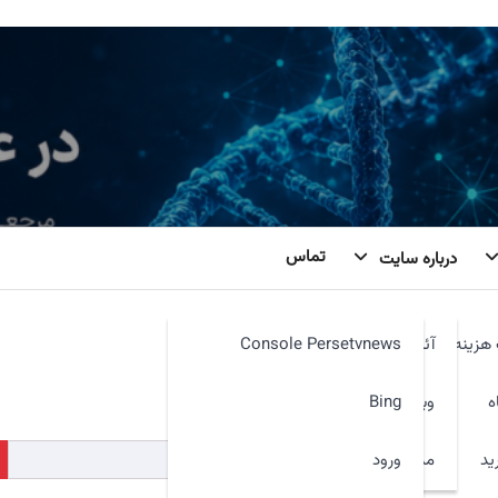
تماس
درباره سایت
هزینه
آئین نامه
Console Persetvnews
کنیم. شاید جستجو بتواند کمک کند.
ه
وبمیل
Bing
ید
ورود
مدیر سایت