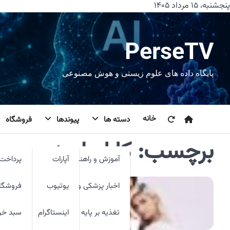
رش
پنجشنبه، ۱۵ مرداد ۱۴۰۵
ه
حتوا
PerseTV
پایگاه داده های علوم زیستی و هوش مصنوعی
خانه
دسته ها
پیوندها
فروشگاه
برچسب:
کارا دلوینچه
آموزش و راهنما
آپارات
پرداخت 
اخبار پزشکی و فنآوری
یوتیوب
فروشگا
تغذیه بر پایه شواهد
اینستاگرام
سبد خر