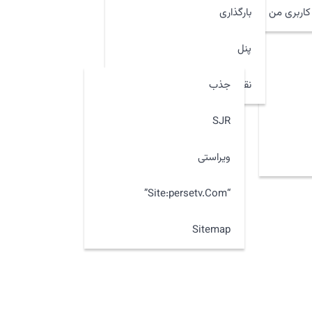
اربری من
بارگذاری
پنل
جذب
نقشه سایت
SJR
ویراستی
“site:persetv.com”
Sitemap