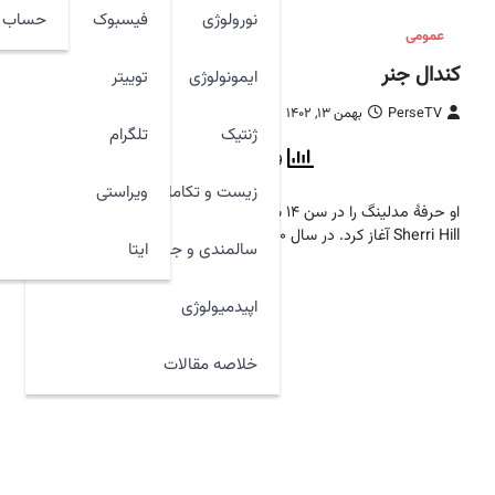
نورولوژی
فیسبوک
حساب ک
عمومی
کندال جنر
ایمونولوژی
توییتر
PerseTV
بهمن ۱۳, ۱۴۰۲
ژنتیک
تلگرام
179 ازنخست
, 1 امروز
زیست و تکامل
ویراستی
او حرفهٔ مدلینگ را در سن ۱۴ سالگی و برای برند
Sherri Hill آغاز کرد. در سال ۲۰۱۰ به عنوان…
ایتا
سالمندی و جوان سازی
اپیدمیولوژی
خلاصه مقالات