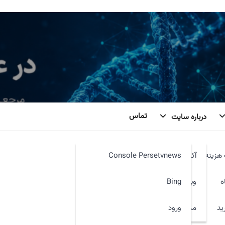
تماس
درباره سایت
هزینه
آئین نامه
Console Persetvnews
ه
وبمیل
Bing
ید
ورود
مدیر سایت