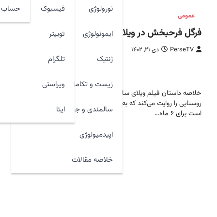
نورولوژی
فیسبوک
حساب ک
عمومی
فرگل فرحبخش در ویلای ساحلی
ایمونولوژی
توییتر
PerseTV
دی ۲۱, ۱۴۰۲
ژنتیک
تلگرام
325 ازنخست
زیست و تکامل
ویراستی
خلاصه داستان فیلم ویلای ساحلی داستان خانواده‌ای
روستایی را روایت می‌کند که به عنوان سرایدار قرار
ایتا
سالمندی و جوان سازی
است برای ۶ ماه…
اپیدمیولوژی
خلاصه مقالات