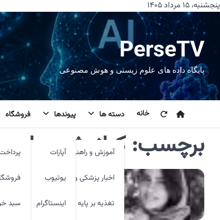
رش
پنجشنبه، ۱۵ مرداد ۱۴۰۵
ه
حتوا
PerseTV
پایگاه داده های علوم زیستی و هوش مصنوعی
خانه
دسته ها
پیوندها
فروشگاه
برچسب:
کیانوش عیاری
آموزش و راهنما
آپارات
پرداخت 
اخبار پزشکی و فنآوری
یوتیوب
فروشگا
تغذیه بر پایه شواهد
اینستاگرام
سبد خر