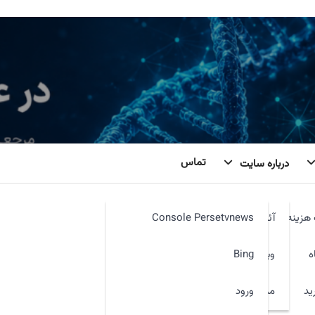
تماس
درباره سایت
هزینه
آئین نامه
Console Persetvnews
ه
وبمیل
Bing
ید
ورود
مدیر سایت