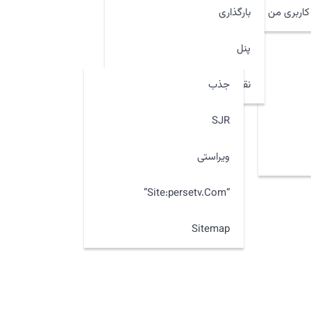
اربری من
بارگذاری
پنل
جذب
نقشه سایت
SJR
ویراستی
“site:persetv.com”
Sitemap