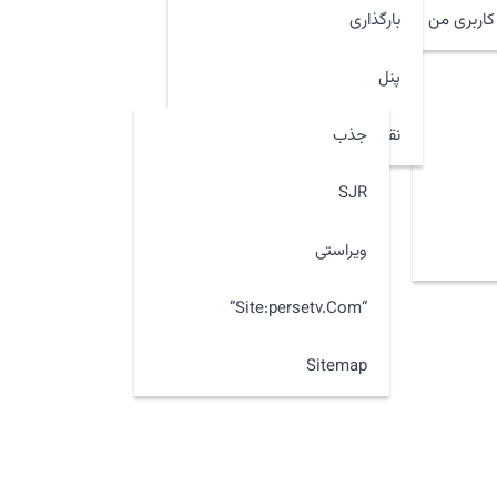
اربری من
بارگذاری
پنل
جذب
نقشه سایت
SJR
ویراستی
“site:persetv.com”
Sitemap