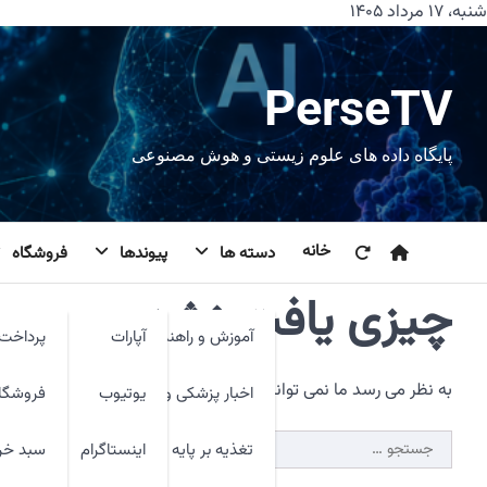
رش
شنبه، ۱۷ مرداد ۱۴۰۵
ه
حتوا
PerseTV
پایگاه داده های علوم زیستی و هوش مصنوعی
خانه
دسته ها
پیوندها
فروشگاه
چیزی یافت نشد.
آموزش و راهنما
آپارات
پرداخت 
به نظر می رسد ما نمی توانیم آنچه شما به دنبال آن هستید را پیدا 
اخبار پزشکی و فنآوری
یوتیوب
فروشگا
جستجو
تغذیه بر پایه شواهد
اینستاگرام
سبد خر
برای: