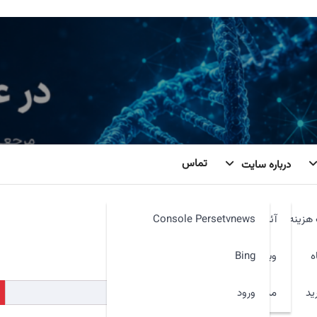
تماس
درباره سایت
هزینه
آئین نامه
Console Persetvnews
کنیم. شاید جستجو بتواند کمک کند.
ه
وبمیل
Bing
ید
ورود
مدیر سایت