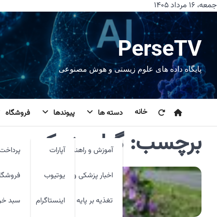
رش
جمعه، ۱۶ مرداد ۱۴۰۵
ه
حتوا
PerseTV
پایگاه داده های علوم زیستی و هوش مصنوعی
خانه
دسته ها
پیوندها
فروشگاه
برچسب:
گیاه پنیرک
آموزش و راهنما
آپارات
پرداخت 
اخبار پزشکی و فنآوری
یوتیوب
فروشگا
تغذیه بر پایه شواهد
اینستاگرام
سبد خر