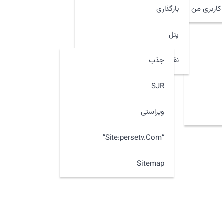
اربری من
بارگذاری
پنل
جذب
نقشه سایت
SJR
ویراستی
“site:persetv.com”
Sitemap