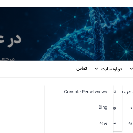
تماس
درباره سایت
هزینه
آئین نامه
Console Persetvnews
ه
وبمیل
Bing
ید
ورود
مدیر سایت