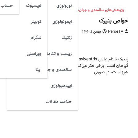
نورولوژی
فیسبوک
حساب ک
پژوهش‌های سالمندی و جوان‌سازی
خواص پنیرک
ایمونولوژی
توییتر
PerseTV
بهمن ۱, ۱۴۰۲
ژنتیک
تلگرام
زیست و تکامل
ویراستی
پنیرک با نام علمی Malva sylvestris یکی از این
گیاهان است. برخی فکر می‌کنند که پنیرک نوعی علف
ایتا
سالمندی و جوان سازی
هرز است، در صورتی…
اپیدمیولوژی
خلاصه مقالات