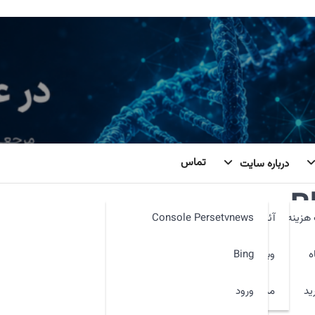
تماس
درباره سایت
B
هزینه
آئین نامه
Console Persetvnews
ه
وبمیل
Bing
ید
ورود
مدیر سایت