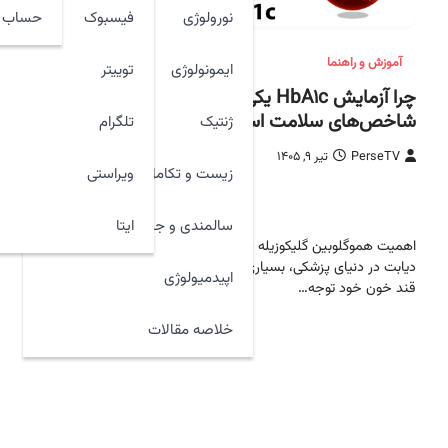
نورولوژی
فیسبوک
حساب ک
آموزش و راهنما
ایمونولوژی
توییتر
چرا آزمایش HbA۱c یکی از مهم‌ترین
شاخص‌های سلامت است؟
ژنتیک
تلگرام
PerseTV
تیر ۹, ۱۴۰۵
زیست و تکامل
ویراستی
39 ازنخست
ایتا
سالمندی و جوان سازی
اهمیت هموگلوبین گلیکوزیله در مدیریت درمان
دیابت در دنیای پزشکی، بسیاری از افراد تنها زمانی به
اپیدمیولوژی
قند خون خود توجه…
خلاصه مقالات