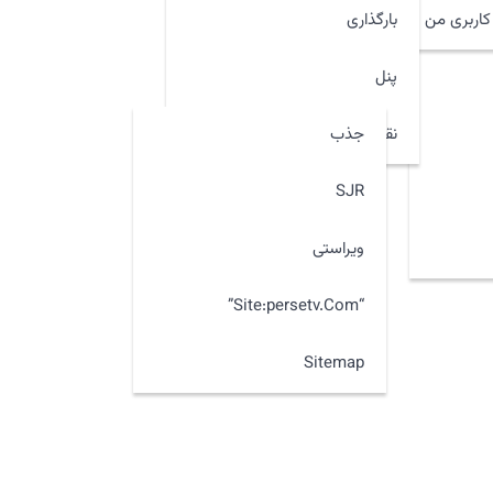
اربری من
بارگذاری
پنل
جذب
نقشه سایت
SJR
ویراستی
“site:persetv.com”
Sitemap