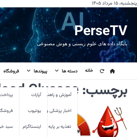
رش
پنجشنبه، ۱۵ مرداد ۱۴۰۵
ه
حتوا
PerseTV
پایگاه داده های علوم زیستی و هوش مصنوعی
خانه
دسته ها
پیوندها
فروشگاه
برچسب:
lood Glucose
آموزش و راهنما
آپارات
پرداخت 
اخبار پزشکی و فنآوری
یوتیوب
فروشگا
تغذیه بر پایه شواهد
اینستاگرام
سبد خر