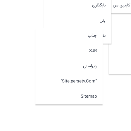
اربری من
بارگذاری
پنل
جذب
نقشه سایت
SJR
ویراستی
“site:persetv.com”
Sitemap