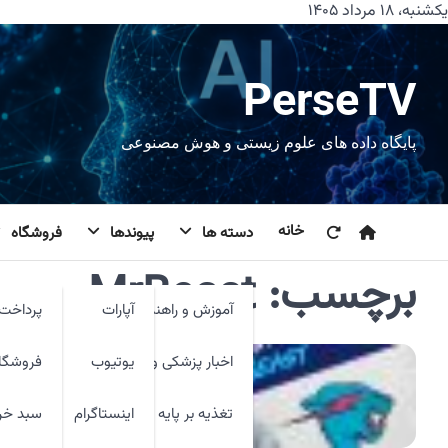
رش
یکشنبه، ۱۸ مرداد ۱۴۰۵
ه
حتوا
PerseTV
پایگاه داده های علوم زیستی و هوش مصنوعی
خانه
دسته ها
پیوندها
فروشگاه
برچسب:
MrBeast
آموزش و راهنما
آپارات
پرداخت 
اخبار پزشکی و فنآوری
یوتیوب
فروشگا
تغذیه بر پایه شواهد
اینستاگرام
سبد خر