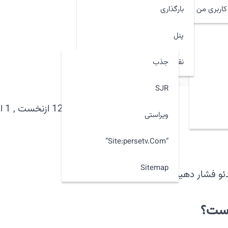
اربری من
بارگذاری
پنل
جذب
نقشه سایت
SJR
120 ازنخست
, 1 امروز
ویراستی
“site:persetv.com”
Sitemap
دئو فشار دهید.