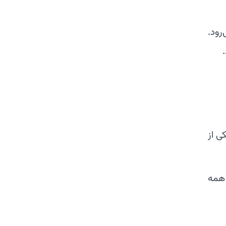
رود.
ی از
 همه