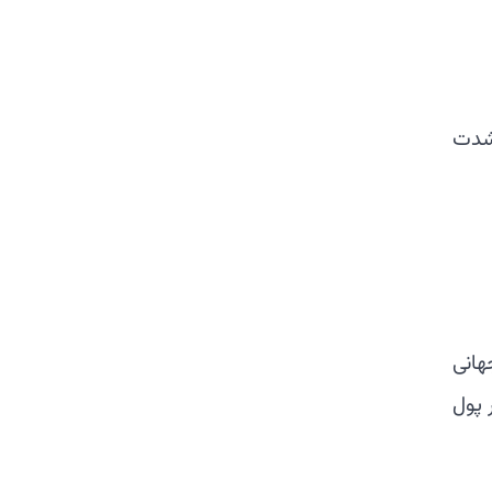
 شدت
هانی
 پول