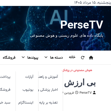
رش
پنجشنبه، ۱۵ مرداد ۱۴۰۵
ه
حتوا
PerseTV
پایگاه داده های علوم زیستی و هوش مصنوعی
خانه
دسته ها
پیوندها
فروشگاه
هوش مصنوعی در پزشکی
آموزش و راهنما
آپارات
پرداخت 
بی ارزش ترین پول های جهان
اخبار پزشکی و فنآوری
یوتیوب
فروشگا
PerseTV
فروردین ۲۶, ۱۴۰۴
تغذیه بر پایه شواهد
اینستاگرام
سبد خر