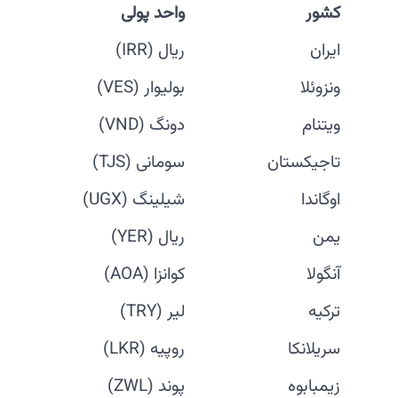
کشور
واحد پولی
ایران
ریال (IRR)
ونزوئلا
بولیوار (VES)
ویتنام
دونگ (VND)
تاجیکستان
سومانی (TJS)
اوگاندا
شیلینگ (UGX)
یمن
ریال (YER)
آنگولا
کوانزا (AOA)
ترکیه
لیر (TRY)
سریلانکا
روپیه (LKR)
زیمبابوه
پوند (ZWL)