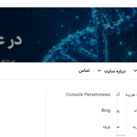
تماس
درباره سایت
هزینه
آئین نامه
Console Persetvnews
ه
وبمیل
Bing
ید
ورود
مدیر سایت