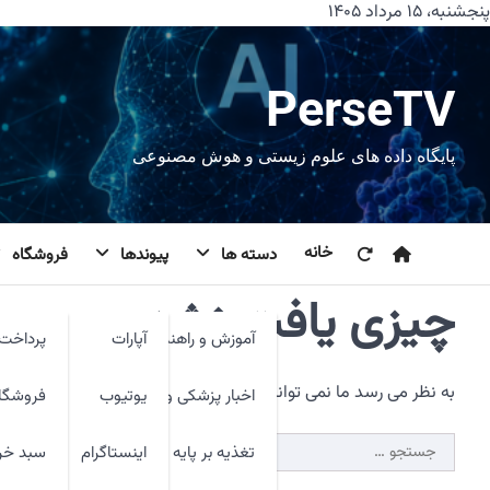
رش
پنجشنبه، ۱۵ مرداد ۱۴۰۵
ه
حتوا
PerseTV
پایگاه داده های علوم زیستی و هوش مصنوعی
خانه
دسته ها
پیوندها
فروشگاه
چیزی یافت نشد.
آموزش و راهنما
آپارات
پرداخت 
به نظر می رسد ما نمی توانیم آنچه شما به دنبال آن هستید را پیدا 
اخبار پزشکی و فنآوری
یوتیوب
فروشگا
جستجو
تغذیه بر پایه شواهد
اینستاگرام
سبد خر
برای: