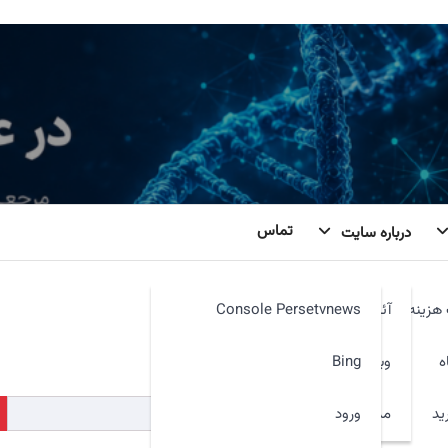
تماس
درباره سایت
هزینه
آئین نامه
Console Persetvnews
کنیم. شاید جستجو بتواند کمک کند.
ه
وبمیل
Bing
ید
ورود
مدیر سایت