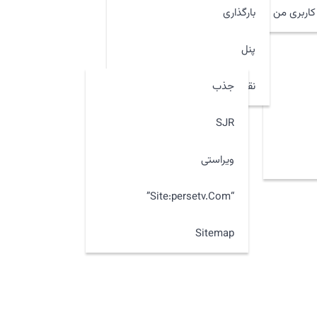
اربری من
بارگذاری
پنل
جذب
نقشه سایت
SJR
ویراستی
“site:persetv.com”
Sitemap