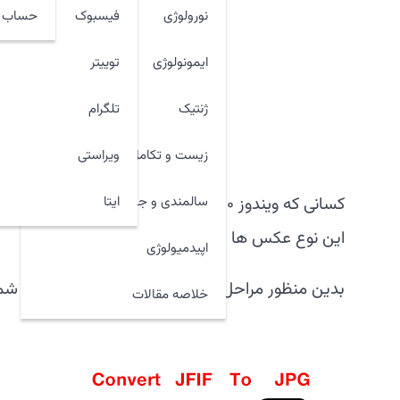
نورولوژی
فیسبوک
حساب ک
ایمونولوژی
توییتر
ژنتیک
تلگرام
زیست و تکامل
ویراستی
ایتا
سالمندی و جوان سازی
این نوع عکس ها عموما در سایتها اپلود نمیشه
اپیدمیولوژی
بدین منظور مراحل تغییر فایل jfif را به jpeg برای شما ارائه کردیم
خلاصه مقالات