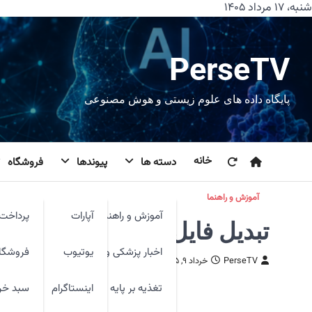
رش
شنبه، ۱۷ مرداد ۱۴۰۵
ه
حتوا
PerseTV
پایگاه داده های علوم زیستی و هوش مصنوعی
خانه
دسته ها
پیوندها
فروشگاه
آموزش و راهنما
آموزش و راهنما
آپارات
پرداخت 
تبدیل فایل jfif به jpeg در ویندوز ۱۰
اخبار پزشکی و فنآوری
یوتیوب
فروشگا
PerseTV
خرداد ۹, ۱۴۰۵
تغذیه بر پایه شواهد
اینستاگرام
سبد خر