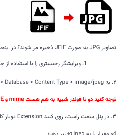
تصاویر JPG به صورت JFIF ذخیره می‌شوند؟ در اینجا نحوه رفع آن آمده است.
ویرایشگر رجیستری را با استفاده از ج
۲. به HKEY_CLASSES_ROOT > MIME > Database > Content Type > image/jpeg بروید.
توجه کنید دو تا فولدر شبیه به هم هست mime و MIME شماباید MIME با حروف بزرگ را انتخاب کنید
۳. در پنل سمت راست، روی کلید Extension دوبار کلیک کنید. مقدار آن باید jfif باشد.
4و مقدار را به jpeg تغییر دهید.