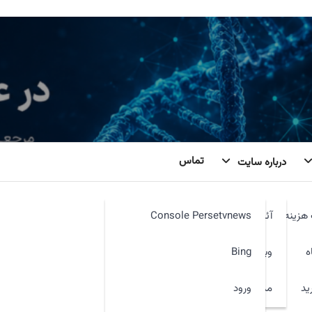
تماس
درباره سایت
هزینه
آئین نامه
Console Persetvnews
ه
وبمیل
Bing
ید
ورود
مدیر سایت