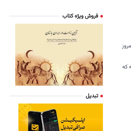
فروش ویژه کتاب
به صورت jfif ذخیره میشه که
تبدیل