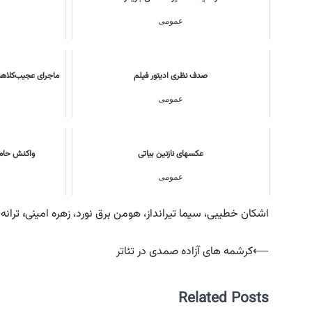
عمومی
صدف نظری ادیتور فیلم
ماجرای‌ عجیب‌کلاه
عمومی
عکسهای نازنین بیاتی
واکنش حامد 
عمومی
اشکان خطیبی، سیما تیرانداز، هومن برق نورد، زهره امینی
،
تران
راهبری
⟵
کرشمه های آزاده صمدی در تئاتر
نوشته
Related Posts