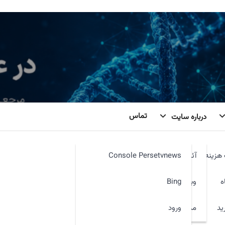
تماس
درباره سایت
هزینه
آئین نامه
Console Persetvnews
 چو
ه
وبمیل
Bing
ید
ورود
مدیر سایت