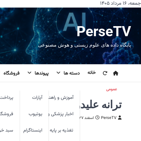
رش
جمعه، ۱۶ مرداد ۱۴۰۵
ه
حتوا
PerseTV
پایگاه داده های علوم زیستی و هوش مصنوعی
خانه
دسته ها
پیوندها
فروشگاه
عمومی
آموزش و راهنما
آپارات
پرداخت 
ترانه علیدوستی در مانیفست
اخبار پزشکی و فنآوری
یوتیوب
فروشگا
PerseTV
اسفند ۲۷, ۱۴۰۳
تغذیه بر پایه شواهد
اینستاگرام
سبد خر