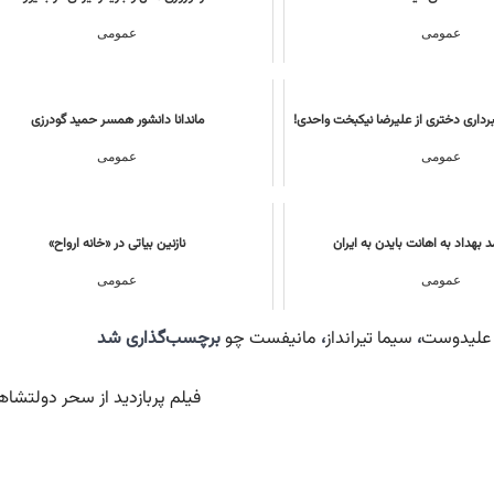
عمومی
عمومی
برداری دختری از علیرضا نیکبخت واحدی!
ماندانا دانشور همسر حمید گودرزی
عمومی
عمومی
بهداد به اهانت بایدن به ایران
نازنین بیاتى در «خانه ارواح»
عمومی
عمومی
ه علیدوست
،
سیما تیرانداز
،
مانیفست چو
برچسب‌گذاری شد
فیلم پربازدید از سحر دولتشاه